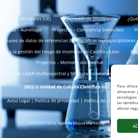
Política de cookies (UE)
III Jornadas de Divulgación
¿Qué
royectos – Aurvillage
Proyectos – Con-ciencia Selmo-Seo
P
 a bases de datos de referencias Bibliográficas multidisciplinares 
da a la gestión del riesgo de incendios en Castilla y León
Pro
Proyectos – Memoria documenal
al. Sensores LiDAR-multiespectral y SIG para escenarios de vulnerab
Para ofrece
2022 © Unidad de Cultura Científica UCC
+
I
almacenar y
tecnologías
Aviso Legal
|
Política de privacidad
|
Política de cookies (UE)
.
las identifi
afectar nega
Un diseño de la
Agencia Mussa Marketing
A