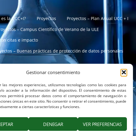
 es la UCC+I?
Proyectos
Proyectos – Plan Anual UCC + I
royectos – Campus Científico de Verano de la ULE
con citas e impacto
yectos – Buenas prácticas de protección de datos personales
Gestionar consentimiento
ilidad y adaptación frente a riesgos naturales
r las mejores experiencias, utilizamos tecnologías como las cookies para
/o acceder a la información del dispositivo. El consentimiento de estas
 nos permitirá procesar datos como el comportamiento de navegación o
caciones únicas en este sitio. No consentir o retirar el consentimiento, puede
tivamente a ciertas características y funciones.
CEPTAR
DENEGAR
VER PREFERENCIAS