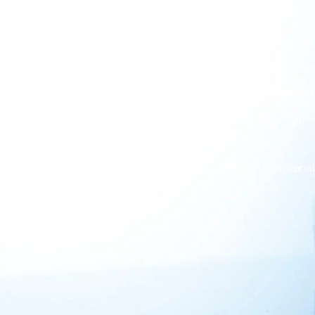
Eventos
Actividades
Portal científico
Contacto
Proyectos – Conocimiento en movimiento
P
Proyectos – Acceso
Proyectos – Humedad del combustible forestal: ciencia aplica
Proyectos – Drones para resiliencia territori