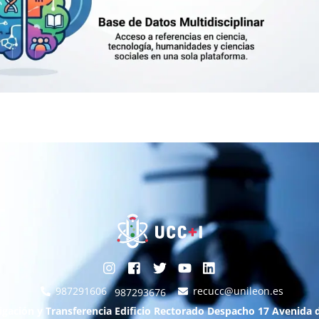
987291606
recucc@unileon.es
987293676
igación y Transferencia Edificio Rectorado Despacho 17 Avenida d